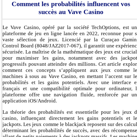
Comment les probabilités influencent vos
succès au Vave Casino
Le Vave Casino, opéré par la société TechOptions, est u
plateforme de jeu en ligne lancée en 2022, reconnue pour 
vaste sélection de jeux. Licencié par la Curaçao Gamin
Control Board (8048/JAZ2017-067), il garantit une expérien
sécurisée. La maîtrise de la mathématique des jeux est crucia
pour maximiser les gains, notamment avec des jackpot
progressifs pouvant atteindre des millions. Cet article explo
comment ces concepts s’appliquent aux jeux comme le
machines à sous au Vave Casino, en mettant l’accent sur l
probabilités et les gains potentiels. Avec une interface 
français et une compatibilité optimale pour ordinateur, 
plateforme offre une navigation fluide, renforcée par u
application iOS/Android.
La théorie des probabilités est essentielle pour les jeux 
casino, influençant directement les gains potentiels et l
jackpots. Les jeux comme le blackjack reposent sur des calcu
déterminant les probabilités de succès, avec des récompens
allant de petits paiements à des jackpots massifs. Les machin