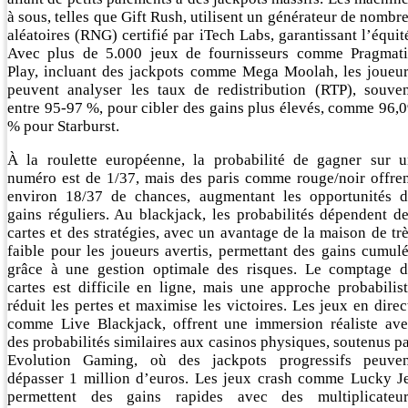
à sous, telles que Gift Rush, utilisent un générateur de nombr
aléatoires (RNG) certifié par iTech Labs, garantissant l’équit
Avec plus de 5.000 jeux de fournisseurs comme Pragmati
Play, incluant des jackpots comme Mega Moolah, les joueu
peuvent analyser les taux de redistribution (RTP), souve
entre 95-97 %, pour cibler des gains plus élevés, comme 96,
% pour Starburst.
À la roulette européenne, la probabilité de gagner sur 
numéro est de 1/37, mais des paris comme rouge/noir offre
environ 18/37 de chances, augmentant les opportunités d
gains réguliers. Au blackjack, les probabilités dépendent d
cartes et des stratégies, avec un avantage de la maison de tr
faible pour les joueurs avertis, permettant des gains cumul
grâce à une gestion optimale des risques. Le comptage d
cartes est difficile en ligne, mais une approche probabilis
réduit les pertes et maximise les victoires. Les jeux en direc
comme Live Blackjack, offrent une immersion réaliste av
des probabilités similaires aux casinos physiques, soutenus p
Evolution Gaming, où des jackpots progressifs peuven
dépasser 1 million d’euros. Les jeux crash comme Lucky J
permettent des gains rapides avec des multiplicateur