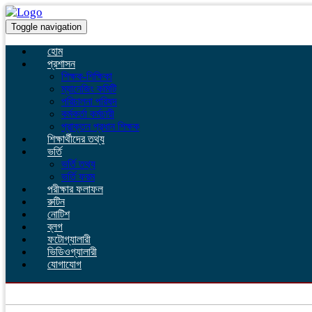
Toggle navigation
হোম
প্রশাসন
শিক্ষক-শিক্ষিকা
ম্যানেজিং কমিটি
পরিচালনা পরিষদ
কর্মকর্তা কর্মচারী
প্রাক্তন প্রধান শিক্ষক
শিক্ষার্থীদের তথ্য
ভর্তি
ভর্তি তথ্য
ভর্তি ফরম
পরীক্ষার ফলাফল
রুটিন
নোটিশ
ব্লগ
ফটোগ্যালারী
ভিডিওগ্যালারী
যোগাযোগ