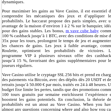
dynamiques.
Pour maximiser les gains au Vave Casino, il est essentiel 
comprendre les mécaniques des jeux et d’appliquer le
probabilités. Le baccarat propose des paris simples, avec 
avantage de la maison d’environ 1 à 2 % sur le banquier, idé
pour des gains stables. Les bonus,
m vave cube baby
comm
100 % cashback jusqu’à 1 BTC, avec des conditions de mise 
35x pour les tours, prolongent le temps de jeu et augmente
les chances de gains. Les jeux à faible avantage, comm
Roulette, optimisent les probabilités de victoires. L
programme VIP à plusieurs niveaux offre des cashback
jusqu’à 15 %, favorisant des gains supplémentaires pour l
joueurs réguliers.
Vave Casino utilise le cryptage SSL 256 bits et prend en char
des paiements via Bitcoin, avec des dépôts dès 20 USDT et d
retraits jusqu’à 50.000 € par mois, traités en 24 à 48 heures. 
budget fixe limite les pertes, tandis que des promotions com
100 tours gratuits par semaine enrichissent l’expérience 
boostent les gains potentiels. En conclusion, la théorie d
probabilités est un atout au Vave Casino. When you hav
almost any questions concerning where and also how you c