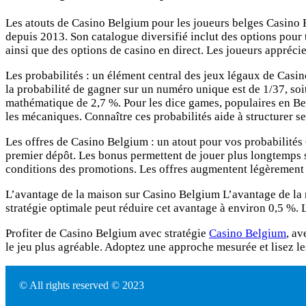
Les atouts de Casino Belgium pour les joueurs belges Casin
depuis 2013. Son catalogue diversifié inclut des options pour 
ainsi que des options de casino en direct. Les joueurs apprécie
Les probabilités : un élément central des jeux légaux de Casi
la probabilité de gagner sur un numéro unique est de 1/37, so
mathématique de 2,7 %. Pour les dice games, populaires en Be
les mécaniques. Connaître ces probabilités aide à structurer se
Les offres de Casino Belgium : un atout pour vos probabilités
premier dépôt. Les bonus permettent de jouer plus longtemps san
conditions des promotions. Les offres augmentent légèrement
L’avantage de la maison sur Casino Belgium L’avantage de la 
stratégie optimale peut réduire cet avantage à environ 0,5 %. L
Profiter de Casino Belgium avec stratégie
Casino Belgium
, av
le jeu plus agréable. Adoptez une approche mesurée et lisez l
© All rights reserved © 2023