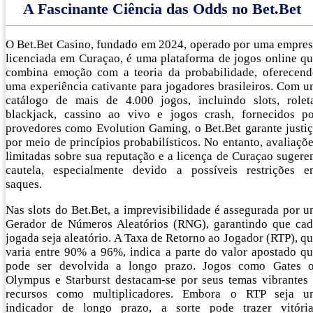
A Fascinante Ciência das Odds no Bet.Bet
O Bet.Bet Casino, fundado em 2024, operado por uma empre
licenciada em Curaçao, é uma plataforma de jogos online q
combina emoção com a teoria da probabilidade, oferecend
uma experiência cativante para jogadores brasileiros. Com 
catálogo de mais de 4.000 jogos, incluindo slots, rolet
blackjack, cassino ao vivo e jogos crash, fornecidos po
provedores como Evolution Gaming, o Bet.Bet garante justi
por meio de princípios probabilísticos. No entanto, avaliaçõ
limitadas sobre sua reputação e a licença de Curaçao suger
cautela, especialmente devido a possíveis restrições e
saques.
Nas slots do Bet.Bet, a imprevisibilidade é assegurada por 
Gerador de Números Aleatórios (RNG), garantindo que cad
jogada seja aleatório. A Taxa de Retorno ao Jogador (RTP), q
varia entre 90% a 96%, indica a parte do valor apostado q
pode ser devolvida a longo prazo. Jogos como Gates o
Olympus e Starburst destacam-se por seus temas vibrantes
recursos como multiplicadores. Embora o RTP seja u
indicador de longo prazo, a sorte pode trazer vitória