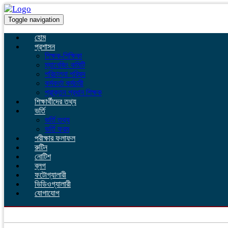
Toggle navigation
হোম
প্রশাসন
শিক্ষক-শিক্ষিকা
ম্যানেজিং কমিটি
পরিচালনা পরিষদ
কর্মকর্তা কর্মচারী
প্রাক্তন প্রধান শিক্ষক
শিক্ষার্থীদের তথ্য
ভর্তি
ভর্তি তথ্য
ভর্তি ফরম
পরীক্ষার ফলাফল
রুটিন
নোটিশ
ব্লগ
ফটোগ্যালারী
ভিডিওগ্যালারী
যোগাযোগ