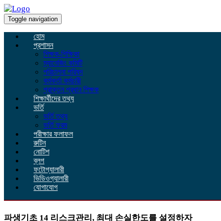
Toggle navigation
হোম
প্রশাসন
শিক্ষক-শিক্ষিকা
ম্যানেজিং কমিটি
পরিচালনা পরিষদ
কর্মকর্তা কর্মচারী
প্রাক্তন প্রধান শিক্ষক
শিক্ষার্থীদের তথ্য
ভর্তি
ভর্তি তথ্য
ভর্তি ফরম
পরীক্ষার ফলাফল
রুটিন
নোটিশ
ব্লগ
ফটোগ্যালারী
ভিডিওগ্যালারী
যোগাযোগ
파생기초 14 리스크관리, 최대 손실한도를 설정하자