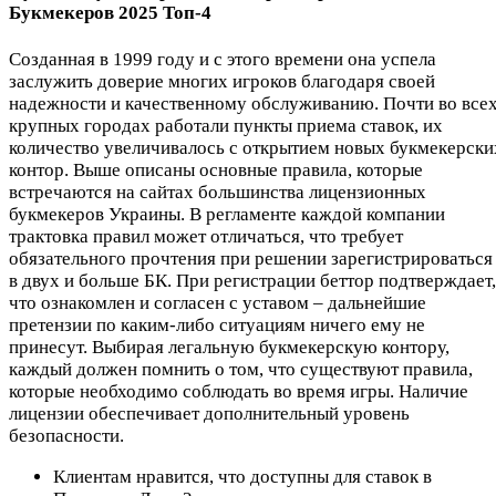
Букмекеров 2025 Топ-4
Созданная в 1999 году и с этого времени она успела
заслужить доверие многих игроков благодаря своей
надежности и качественному обслуживанию. Почти во все
крупных городах работали пункты приема ставок, их
количество увеличивалось с открытием новых букмекерски
контор. Выше описаны основные правила, которые
встречаются на сайтах большинства лицензионных
букмекеров Украины. В регламенте каждой компании
трактовка правил может отличаться, что требует
обязательного прочтения при решении зарегистрироваться
в двух и больше БК. При регистрации беттор подтверждает,
что ознакомлен и согласен с уставом – дальнейшие
претензии по каким-либо ситуациям ничего ему не
принесут. Выбирая легальную букмекерскую контору,
каждый должен помнить о том, что существуют правила,
которые необходимо соблюдать во время игры. Наличие
лицензии обеспечивает дополнительный уровень
безопасности.
Клиентам нравится, что доступны для ставок в