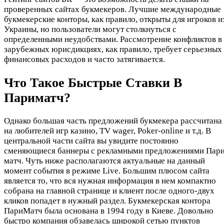
проверенных сайтах букмекеров. Лучшие международные
букмекерские конторы, как правило, открыты для игроков и
Украины, но пользователи могут столкнуться с
определенными неудобствами. Рассмотрение конфликтов в
зарубежных юрисдикциях, как правило, требует серьезных
финансовых расходов и часто затягивается.
Что Такое Быстрые Ставки В
Париматч?
Однако большая часть предложений букмекера рассчитана
на любителей игр казино, TV wager, Poker-online и т.д. В
центральной части сайта вы увидите постоянно
сменяющиеся баннеры с рекламными предложениями Пари
матч. Чуть ниже располагаются актуальные на данный
момент события в режиме Live. Большим плюсом сайта
является то, что вся нужная информация в нем компактно
собрана на главной странице и клиент после одного-двух
кликов попадет в нужный раздел. Букмекерская контора
ПариМатч была основана в 1994 году в Киеве. Довольно
быстро компания обзавелась широкой сетью пунктов